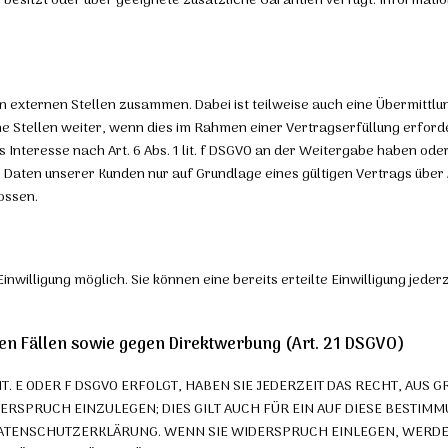
besitzt oder über geeignete zusätzliche Garantien verfügt. Informatio
n externen Stellen zusammen. Dabei ist teilweise auch eine Übermitt
tellen weiter, wenn dies im Rahmen einer Vertragserfüllung erforderli
Interesse nach Art. 6 Abs. 1 lit. f DSGVO an der Weitergabe haben od
Daten unserer Kunden nur auf Grundlage eines gültigen Vertrags über 
ossen.
nwilligung möglich. Sie können eine bereits erteilte Einwilligung jede
n Fällen sowie gegen Direktwerbung (Art. 21 DSGVO)
T. E ODER F DSGVO ERFOLGT, HABEN SIE JEDERZEIT DAS RECHT, AUS 
SPRUCH EINZULEGEN; DIES GILT AUCH FÜR EIN AUF DIESE BESTIMM
 DATENSCHUTZERKLÄRUNG. WENN SIE WIDERSPRUCH EINLEGEN, WER