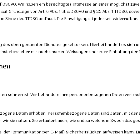
it. f DSGVO. Wir haben ein berechtigtes Interesse an einer möglichst z
auf Grundlage von Art. 6 Abs. 1 lit. a DSGVO und § 25 Abs. 1 TTDSG, sowe
m Sinne des TTDSG umfasst. Die Einwilligung ist jederzeit widerrufbar.
g des oben genannten Dienstes geschlossen. Hierbei handelt es sich 
bsitebesucher nur nach unseren Weisungen und unter Einhaltung der 
onen
Daten sehr ernst. Wir behandeln Ihre personenbezogenen Daten vertra
gene Daten erhoben. Personenbezogene Daten sind Daten, mit denen S
wir sie nutzen. Sie erläutert auch, wie und zu welchem Zweck das ges
ei der Kommunikation per E-Mail) Sicherheitslücken aufweisen kann. Ein