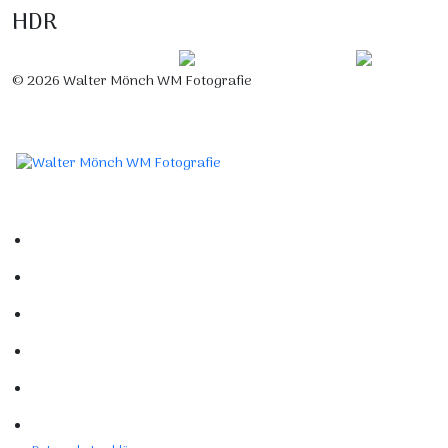
HDR
© 2026 Walter Mönch WM Fotografie
Designed by Roland H. Löffler Fotografie & Webdesign
Home
Portfolio
Mein Studio
Links
Kontakt
Impressum