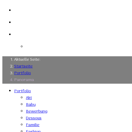
Links
Kontakt
Impressum
Datenschutzerklärung
Aktuelle Seite:
Startseite
Portfolio
Panorama
Portfolio
Akt
Baby
Bewerbung
Dessous
Familie
Fashion