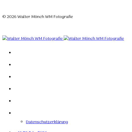
© 2026 Walter Mönch WM Fotografie
Designed by Roland H. Löffler Fotografie & Webdesign
Home
Portfolio
Mein Studio
Links
Kontakt
Impressum
Datenschutzerklärung