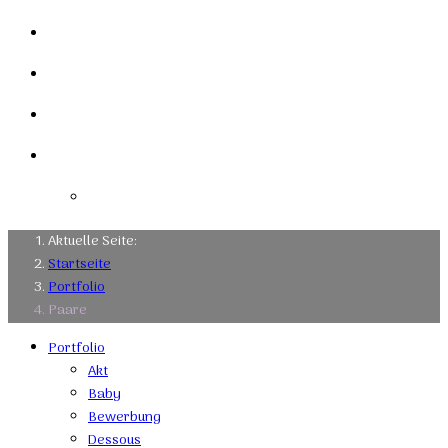
Mein Studio
Links
Kontakt
Impressum
Datenschutzerklärung
Aktuelle Seite:
Startseite
Portfolio
Paare
Portfolio
Akt
Baby
Bewerbung
Dessous