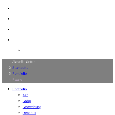
Mein Studio
Links
Kontakt
Impressum
Datenschutzerklärung
Aktuelle Seite:
Startseite
Portfolio
Paare
Portfolio
Akt
Baby
Bewerbung
Dessous